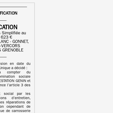
FICATION
CATION
 Simplifiée au
7 623 €
ANC - GONNET,
N-VERCORS
S GRENOBLE
ision en date du
nique a décidé :
à compter du
ination sociale
ESTATION GENIN et
ce l’article 3 des
t social par les
ons d’entretien,
ites réparations de
sion cependant de
que de carrosserie