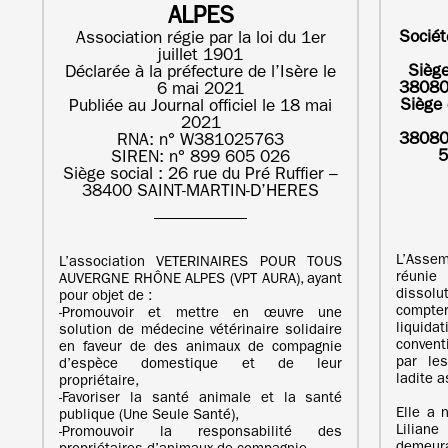
ALPES
Sociét
Association régie par la loi du 1er
juillet 1901
Siège
Déclarée à la préfecture de l’Isère le
38080
6 mai 2021
Siège 
Publiée au Journal officiel le 18 mai
2021
38080
RNA: n° W381025763
5
SIREN: n° 899 605 026
Siège social : 26 rue du Pré Ruffier –
38400 SAINT-MARTIN-D’HERES
L’Asse
L’association VETERINAIRES POUR TOUS
réunie
AUVERGNE RHÔNE ALPES (VPT AURA), ayant
dissol
pour objet de :
compt
‐Promouvoir et mettre en œuvre une
liquid
solution de médecine vétérinaire solidaire
convent
en faveur de des animaux de compagnie
par les
d’espèce domestique et de leur
ladite 
propriétaire,
‐Favoriser la santé animale et la santé
Elle a
publique (Une Seule Santé),
Lilian
‐Promouvoir la responsabilité des