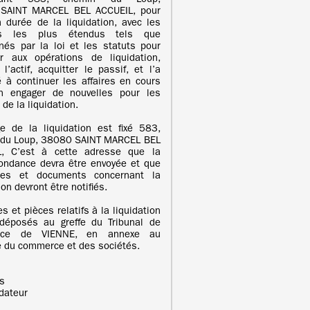
rant 583, chemin du Loup,
SAINT MARCEL BEL ACCUEIL, pour
a durée de la liquidation, avec les
rs les plus étendus tels que
nés par la loi et les statuts pour
r aux opérations de liquidation,
 l’actif, acquitter le passif, et l’a
é à continuer les affaires en cours
n engager de nouvelles pour les
de la liquidation.
e de la liquidation est fixé 583,
 du Loup, 38080 SAINT MARCEL BEL
L, C’est à cette adresse que la
ondance devra être envoyée et que
tes et documents concernant la
ion devront être notifiés.
s et pièces relatifs à la liquidation
déposés au greffe du Tribunal de
rce de VIENNE, en annexe au
e du commerce et des sociétés.
is
idateur