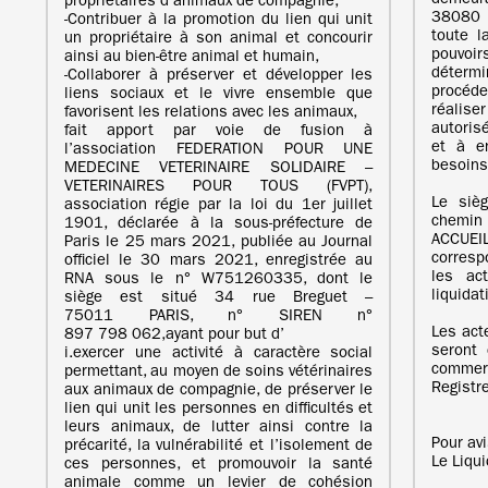
demeu
propriétaires d’animaux de compagnie,
38080 
‐Contribuer à la promotion du lien qui unit
toute l
un propriétaire à son animal et concourir
pouvoi
ainsi au bien-être animal et humain,
détermi
‐Collaborer à préserver et développer les
procéde
liens sociaux et le vivre ensemble que
réaliser
favorisent les relations avec les animaux,
autoris
fait apport par voie de fusion à
et à e
l’association FEDERATION POUR UNE
besoins 
MEDECINE VETERINAIRE SOLIDAIRE –
VETERINAIRES POUR TOUS (FVPT),
Le sièg
association régie par la loi du 1er juillet
chemin
1901, déclarée à la sous-préfecture de
ACCUEI
Paris le 25 mars 2021, publiée au Journal
corresp
officiel le 30 mars 2021, enregistrée au
les ac
RNA sous le n° W751260335, dont le
liquidat
siège est situé 34 rue Breguet –
75011 PARIS, n° SIREN n°
Les acte
897 798 062,ayant pour but d’
seront 
i.exercer une activité à caractère social
comme
permettant, au moyen de soins vétérinaires
Registr
aux animaux de compagnie, de préserver le
lien qui unit les personnes en difficultés et
leurs animaux, de lutter ainsi contre la
Pour av
précarité, la vulnérabilité et l’isolement de
Le Liqu
ces personnes, et promouvoir la santé
animale comme un levier de cohésion