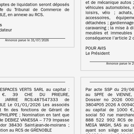
et de mécanique autos ;
ptes de liquidation seront déposés
véhicules automobiles, 
ffe du Tribunal de Commerce de
loisirs, vélo ; achat
LE, en annexe au RCS.
accessoires, équipe
détachées ; gardiennage
is
caravaning ; la mise à d
idateur
meubles et immeubles 
conséquence l’article 2 
Annonce parue le 31/07/2026
POUR AVIS
Le Président
Annonce parue le 
 ESPACES VERTS SARL au capital :
Par acte SSP du 29/06
 €. 39 CHE DU PRIEURE,
au SPFE de VIENNE,
 JARRIE RCS:487547333 de
Dossier no 2026 0002
LE Le 01/01/2026 Les associés
3804P05 2026 A 00940
t fin des fonctions de Gérant de
au capital de 1000 €,
PHILIPPE ; Nomination en tant que
social 50 rue marchan
 de DEBIEZ VANESSA – 779 Impasse
888 522 992 RCS de 
dor 38430 Saint-jean-de-moirans ;
MEGA WASH, SAS au ca
ation au RCS de GRENOBLE
ayant son siège socia