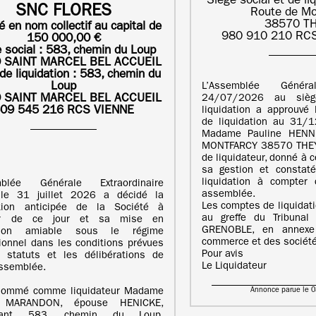
Siège social et de li
SNC FLORES
Route de Mo
38570 T
é en nom collectif au capital de
980 910 210 RC
150 000,00 €
 social : 583, chemin du Loup
 SAINT MARCEL BEL ACCUEIL
de liquidation :
583, chemin du
Loup
L’Assemblée Génér
 SAINT MARCEL BEL ACCUEIL
24/07/2026 au sièg
09 545 216 RCS VIENNE
liquidation a approuvé l
de liquidation au 31/
Madame Pauline HENNE
MONTFARCY 38570 THEY
de liquidateur, donné à c
sa gestion et constaté
liquidation à compter 
mblée Générale Extraordinaire
assemblée.
 le 31 juillet 2026 a décidé la
Les comptes de liquidat
ution anticipée de la Société à
au greffe du Tribuna
er de ce jour et sa mise en
GRENOBLE, en annexe
ation amiable sous le régime
commerce et des société
ionnel dans les conditions prévues
Pour avis
 statuts et les délibérations de
Le Liquidateur
assemblée.
Annonce parue le 
 nommé comme liquidateur Madame
e MARANDON, épouse HENICKE,