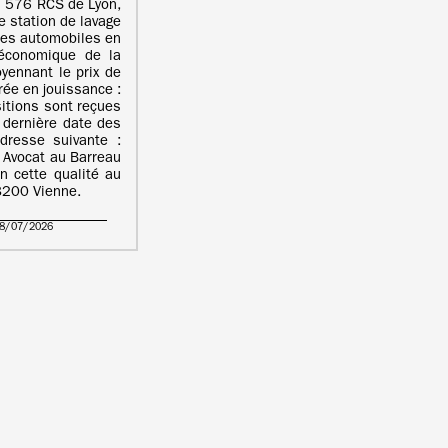
 576 RCS de Lyon,
 station de lavage
les automobiles en
e économique de la
yennant le prix de
ée en jouissance :
tions sont reçues
 dernière date des
adresse suivante :
 Avocat au Barreau
n cette qualité au
38200 Vienne.
28/07/2026