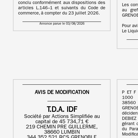
conclu conformément aux dispositions des
Les com
articles L.146–1 et suivants du Code de
au gre
commerce, à compter du 23 juillet 2026.
GRENOB
Annonce parue le 03/08/2026
Pour av
Le Liqu
AVIS DE MODIFICATION
P ET F
1000
38560
GRENOB
T.D.A. IDF
déciden
Société par Actions Simplifiée au
DEBIEZ 
capital de 45 734,71 €
gérant
219 CHEMIN PRE GUILLERME,
du Para
38660 LUMBIN
Modific
344 352 521 RCS GRENOBLE