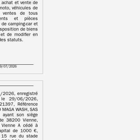
 achat et vente de
moto, véhicules de
s, ventes de tous
ments et pièces
 de camping-car et
isposition de biens
et de modifier en
des statuts.
29/07/2026
/2026, enregistré
 le 29/06/2026,
1397, Référence
 MAGA WASH, SAS
 ayant son siège
de 38200 Vienne,
Vienne A cédé à
pital de 1000 €,
l 15 rue du stade