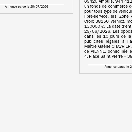
69420 Ampuis, 944 412
un fonds de commerce de
Annonce parue le 29/07/2026
pour tous type de véhicu
libre-service, sis Zon
Croix 38150 Vernioz, mo
130000 €. La date d’entr
29/06/2026. Les opposi
dans les 10 jours de la
publicités légales à l’
Maître Gaëlle CHAVRIER,
de VIENNE, domiciliée e
4, Place Saint Pierre – 
Annonce parue le 