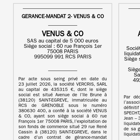
GERANCE-MANDAT 2- VENUS & CO
VENUS & CO
SAS au capital de 5 000 euros
Siège social : 60 rue François 1er
Socié
75008 PARIS
liquid
995099 991 RCS PARIS
Siège 
Siège
Sa
Par acte sous seing privé en date du
49
23 juillet 2026, la société VERCRIS, SARL
au capital de 435315 €, dont le siège
social est situé Avenue de l’Ile Brune à
Par dé
(38120) SAINT-EGREVE, immatriculée au
l’asso
RCS de GRENOBLE sous le numéro
définiti
380630 400, a confié à la société VENUS
SPECHT
& CO, ayant son siège social à 60 rue
Jean –
François 1er 75008 PARIS, l’exploitation de
liquida
son fonds de commerce situé 29 rue René
de sa g
Cassin à (38120) SAINT-EGREVE, dans le
liquida
cadre d’un contrat de gérance-mandat