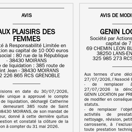
AVIS
AVIS DE MODI
AUX PLAISIRS DES
GENIN LO
FEMMES
Société par Actions
capital de 
té à Responsabilité Limitée en
69 CHEMIN LEON BL
ation au capital de 10 000 euros
38250 LANS-E
social : 80 rue de la République
325 985 273 RC
- 38430 MOIRANS
 de liquidation : 385 route de
int Jean - 38430 MOIRANS
Aux termes d’une déc
2 226 865 RCS GRENOBLE
27/07/2026, l’Associé U
- de remplacer 
27/07/2026 la dénom
cisions en date du 30/07/2026,
GENIN LOCATION par PR
ciée unique a approuvé le compte
de modifier en conséquen
f de liquidation, déchargé Catherine
statuts.
, demeurant 385 route de Saint
- de remplacer l’obje
 38430 MOIRANS, de son mandat de
activités de prestati
teur, donné à cette dernière quitus
nettoyage, révision, pet
estion et constaté la clôture de la
carrosserie, à l’exclu
tion à compter du 31 mai 2026.
toute prestation techni