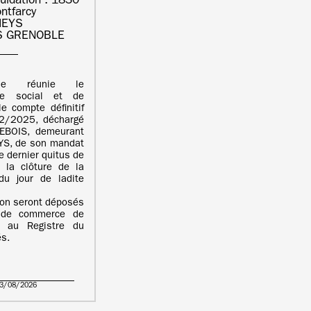
quidation : 1830
ntfarcy
HEYS
S GRENOBLE
ale réunie le
e social et de
e compte définitif
12/2025, déchargé
BOIS, demeurant
S, de son mandat
e dernier quitus de
 la clôture de la
du jour de ladite
ion seront déposés
l de commerce de
 au Registre du
s.
03/08/2026