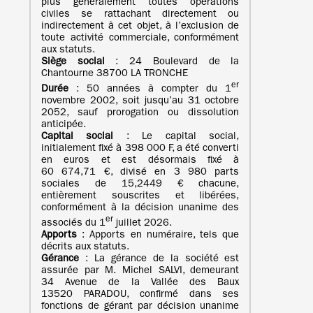
plus généralement toutes opérations
civiles se rattachant directement ou
indirectement à cet objet, à l’exclusion de
toute activité commerciale, conformément
aux statuts.
Siège social
: 24 Boulevard de la
Chantourne 38700 LA TRONCHE
er
Durée
: 50 années à compter du 1
novembre 2002, soit jusqu’au 31 octobre
2052, sauf prorogation ou dissolution
anticipée.
Capital social
: Le capital social,
initialement fixé à 398 000 F, a été converti
en euros et est désormais fixé à
60 674,71 €, divisé en 3 980 parts
sociales de 15,2449 € chacune,
entièrement souscrites et libérées,
conformément à la décision unanime des
er
associés du 1
juillet 2026.
Apports
: Apports en numéraire, tels que
décrits aux statuts.
Gérance
: La gérance de la société est
assurée par M. Michel SALVI, demeurant
34 Avenue de la Vallée des Baux
13520 PARADOU, confirmé dans ses
fonctions de gérant par décision unanime