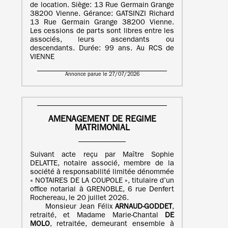
de location. Siège: 13 Rue Germain Grange
38200 Vienne. Gérance: GATSINZI Richard
13 Rue Germain Grange 38200 Vienne.
Les cessions de parts sont libres entre les
associés, leurs ascendants ou
descendants. Durée: 99 ans. Au RCS de
VIENNE
Annonce parue le 27/07/2026
AMENAGEMENT DE REGIME
MATRIMONIAL
Suivant acte reçu par Maître Sophie
DELATTE, notaire associé, membre de la
société à responsabilité limitée dénommée
« NOTAIRES DE LA COUPOLE », titulaire d’un
office notarial à GRENOBLE, 6 rue Denfert
Rochereau, le 20 juillet 2026.
Monsieur Jean Félix
ARNAUD-GODDET
,
retraité, et Madame Marie-Chantal
DE
MOLO
, retraitée, demeurant ensemble à