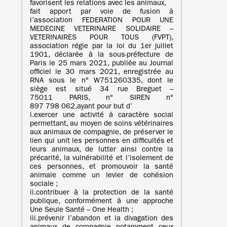
favorisent les relations avec les animaux,
fait apport par voie de fusion à
l’association FEDERATION POUR UNE
MEDECINE VETERINAIRE SOLIDAIRE –
VETERINAIRES POUR TOUS (FVPT),
association régie par la loi du 1er juillet
1901, déclarée à la sous-préfecture de
Paris le 25 mars 2021, publiée au Journal
officiel le 30 mars 2021, enregistrée au
RNA sous le n° W751260335, dont le
siège est situé 34 rue Breguet –
75011 PARIS, n° SIREN n°
897 798 062,ayant pour but d’
i.exercer une activité à caractère social
permettant, au moyen de soins vétérinaires
aux animaux de compagnie, de préserver le
lien qui unit les personnes en difficultés et
leurs animaux, de lutter ainsi contre la
précarité, la vulnérabilité et l’isolement de
ces personnes, et promouvoir la santé
animale comme un levier de cohésion
sociale ;
ii.contribuer à la protection de la santé
publique, conformément à une approche
Une Seule Santé – One Health ;
iii.prévenir l’abandon et la divagation des