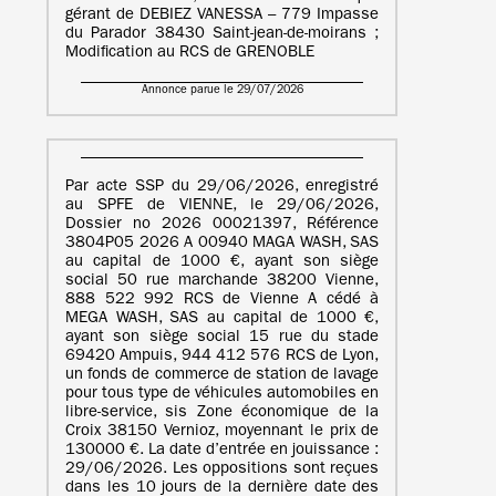
gérant de DEBIEZ VANESSA – 779 Impasse
du Parador 38430 Saint-jean-de-moirans ;
Modification au RCS de GRENOBLE
Annonce parue le 29/07/2026
Par acte SSP du 29/06/2026, enregistré
au SPFE de VIENNE, le 29/06/2026,
Dossier no 2026 00021397, Référence
3804P05 2026 A 00940 MAGA WASH, SAS
au capital de 1000 €, ayant son siège
social 50 rue marchande 38200 Vienne,
888 522 992 RCS de Vienne A cédé à
MEGA WASH, SAS au capital de 1000 €,
ayant son siège social 15 rue du stade
69420 Ampuis, 944 412 576 RCS de Lyon,
un fonds de commerce de station de lavage
pour tous type de véhicules automobiles en
libre-service, sis Zone économique de la
Croix 38150 Vernioz, moyennant le prix de
130000 €. La date d’entrée en jouissance :
29/06/2026. Les oppositions sont reçues
dans les 10 jours de la dernière date des