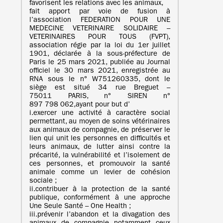
favorisent les relations avec les animaux,
fait apport par voie de fusion à
l’association FEDERATION POUR UNE
MEDECINE VETERINAIRE SOLIDAIRE –
VETERINAIRES POUR TOUS (FVPT),
association régie par la loi du 1er juillet
1901, déclarée à la sous-préfecture de
Paris le 25 mars 2021, publiée au Journal
officiel le 30 mars 2021, enregistrée au
RNA sous le n° W751260335, dont le
siège est situé 34 rue Breguet –
75011 PARIS, n° SIREN n°
897 798 062,ayant pour but d’
i.exercer une activité à caractère social
permettant, au moyen de soins vétérinaires
aux animaux de compagnie, de préserver le
lien qui unit les personnes en difficultés et
leurs animaux, de lutter ainsi contre la
précarité, la vulnérabilité et l’isolement de
ces personnes, et promouvoir la santé
animale comme un levier de cohésion
sociale ;
ii.contribuer à la protection de la santé
publique, conformément à une approche
Une Seule Santé – One Health ;
iii.prévenir l’abandon et la divagation des