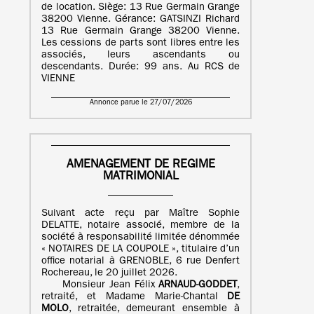
de location. Siège: 13 Rue Germain Grange
38200 Vienne. Gérance: GATSINZI Richard
13 Rue Germain Grange 38200 Vienne.
Les cessions de parts sont libres entre les
associés, leurs ascendants ou
descendants. Durée: 99 ans. Au RCS de
VIENNE
Annonce parue le 27/07/2026
AMENAGEMENT DE REGIME
MATRIMONIAL
Suivant acte reçu par Maître Sophie
DELATTE, notaire associé, membre de la
société à responsabilité limitée dénommée
« NOTAIRES DE LA COUPOLE », titulaire d’un
office notarial à GRENOBLE, 6 rue Denfert
Rochereau, le 20 juillet 2026.
Monsieur Jean Félix
ARNAUD-GODDET
,
retraité, et Madame Marie-Chantal
DE
MOLO
, retraitée, demeurant ensemble à