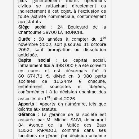
plus généralement toutes opérations
civiles se rattachant directement ou
indirectement à cet objet, à l’exclusion de
toute activité commerciale, conformément
aux statuts.
Siège social
: 24 Boulevard de la
Chantourne 38700 LA TRONCHE
er
Durée
: 50 années à compter du 1
novembre 2002, soit jusqu’au 31 octobre
2052, sauf prorogation ou dissolution
anticipée.
Capital social
: Le capital social,
initialement fixé à 398 000 F, a été converti
en euros et est désormais fixé à
60 674,71 €, divisé en 3 980 parts
sociales de 15,2449 € chacune,
entièrement souscrites et libérées,
conformément à la décision unanime des
er
associés du 1
juillet 2026.
Apports
: Apports en numéraire, tels que
décrits aux statuts.
Gérance
: La gérance de la société est
assurée par M. Michel SALVI, demeurant
34 Avenue de la Vallée des Baux
13520 PARADOU, confirmé dans ses
fonctions de gérant par décision unanime