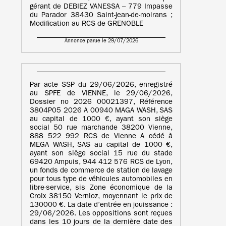
gérant de DEBIEZ VANESSA – 779 Impasse
du Parador 38430 Saint-jean-de-moirans ;
Modification au RCS de GRENOBLE
Annonce parue le 29/07/2026
Par acte SSP du 29/06/2026, enregistré
au SPFE de VIENNE, le 29/06/2026,
Dossier no 2026 00021397, Référence
3804P05 2026 A 00940 MAGA WASH, SAS
au capital de 1000 €, ayant son siège
social 50 rue marchande 38200 Vienne,
888 522 992 RCS de Vienne A cédé à
MEGA WASH, SAS au capital de 1000 €,
ayant son siège social 15 rue du stade
69420 Ampuis, 944 412 576 RCS de Lyon,
un fonds de commerce de station de lavage
pour tous type de véhicules automobiles en
libre-service, sis Zone économique de la
Croix 38150 Vernioz, moyennant le prix de
130000 €. La date d’entrée en jouissance :
29/06/2026. Les oppositions sont reçues
dans les 10 jours de la dernière date des