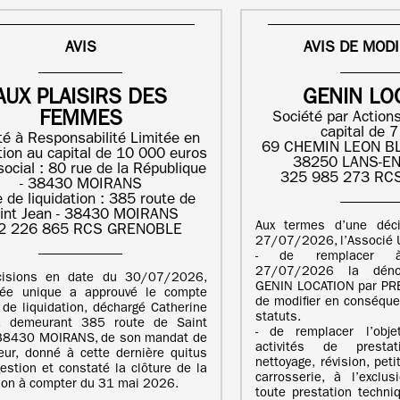
AVIS
AVIS DE MODI
AUX PLAISIRS DES
GENIN LO
FEMMES
Société par Actions
capital de 
té à Responsabilité Limitée en
69 CHEMIN LEON BL
ation au capital de 10 000 euros
38250 LANS-E
social : 80 rue de la République
325 985 273 RC
- 38430 MOIRANS
 de liquidation : 385 route de
int Jean - 38430 MOIRANS
Aux termes d’une déc
2 226 865 RCS GRENOBLE
27/07/2026, l’Associé U
- de remplacer 
27/07/2026 la dénom
cisions en date du 30/07/2026,
GENIN LOCATION par PR
ciée unique a approuvé le compte
de modifier en conséquen
f de liquidation, déchargé Catherine
statuts.
, demeurant 385 route de Saint
- de remplacer l’obje
 38430 MOIRANS, de son mandat de
activités de prestati
teur, donné à cette dernière quitus
nettoyage, révision, pet
estion et constaté la clôture de la
carrosserie, à l’exclu
tion à compter du 31 mai 2026.
toute prestation techni