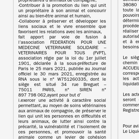
demeu
propriétaires d’animaux de compagnie,
38080 
‐Contribuer à la promotion du lien qui unit
toute l
un propriétaire à son animal et concourir
pouvoi
ainsi au bien-être animal et humain,
détermi
‐Collaborer à préserver et développer les
procéde
liens sociaux et le vivre ensemble que
réaliser
favorisent les relations avec les animaux,
autoris
fait apport par voie de fusion à
et à e
l’association FEDERATION POUR UNE
besoins 
MEDECINE VETERINAIRE SOLIDAIRE –
VETERINAIRES POUR TOUS (FVPT),
Le sièg
association régie par la loi du 1er juillet
chemin
1901, déclarée à la sous-préfecture de
ACCUEI
Paris le 25 mars 2021, publiée au Journal
corresp
officiel le 30 mars 2021, enregistrée au
les ac
RNA sous le n° W751260335, dont le
liquidat
siège est situé 34 rue Breguet –
75011 PARIS, n° SIREN n°
Les acte
897 798 062,ayant pour but d’
seront 
i.exercer une activité à caractère social
comme
permettant, au moyen de soins vétérinaires
Registr
aux animaux de compagnie, de préserver le
lien qui unit les personnes en difficultés et
leurs animaux, de lutter ainsi contre la
Pour av
précarité, la vulnérabilité et l’isolement de
Le Liqu
ces personnes, et promouvoir la santé
animale comme un levier de cohésion