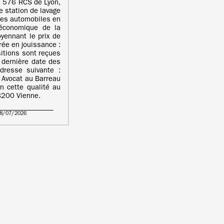
 576 RCS de Lyon,
 station de lavage
les automobiles en
e économique de la
yennant le prix de
ée en jouissance :
tions sont reçues
 dernière date des
adresse suivante :
 Avocat au Barreau
n cette qualité au
38200 Vienne.
28/07/2026