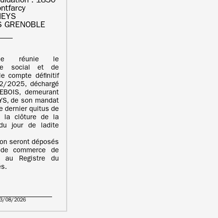
quidation : 1830
ntfarcy
HEYS
S GRENOBLE
ale réunie le
e social et de
e compte définitif
12/2025, déchargé
BOIS, demeurant
S, de son mandat
e dernier quitus de
 la clôture de la
du jour de ladite
ion seront déposés
l de commerce de
 au Registre du
s.
03/08/2026