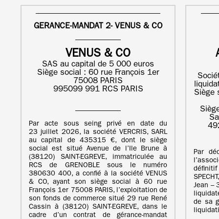
GERANCE-MANDAT 2- VENUS & CO
VENUS & CO
SAS au capital de 5 000 euros
Siège social : 60 rue François 1er
Socié
75008 PARIS
liquid
995099 991 RCS PARIS
Siège 
Siège
Sa
Par acte sous seing privé en date du
49
23 juillet 2026, la société VERCRIS, SARL
au capital de 435315 €, dont le siège
social est situé Avenue de l’Ile Brune à
Par dé
(38120) SAINT-EGREVE, immatriculée au
l’asso
RCS de GRENOBLE sous le numéro
définiti
380630 400, a confié à la société VENUS
SPECHT
& CO, ayant son siège social à 60 rue
Jean –
François 1er 75008 PARIS, l’exploitation de
liquida
son fonds de commerce situé 29 rue René
de sa g
Cassin à (38120) SAINT-EGREVE, dans le
liquida
cadre d’un contrat de gérance-mandat