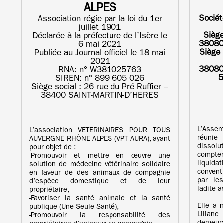
ALPES
Sociét
Association régie par la loi du 1er
juillet 1901
Siège
Déclarée à la préfecture de l’Isère le
38080
6 mai 2021
Siège 
Publiée au Journal officiel le 18 mai
2021
38080
RNA: n° W381025763
5
SIREN: n° 899 605 026
Siège social : 26 rue du Pré Ruffier –
38400 SAINT-MARTIN-D’HERES
L’Asse
L’association VETERINAIRES POUR TOUS
réunie
AUVERGNE RHÔNE ALPES (VPT AURA), ayant
dissol
pour objet de :
compt
‐Promouvoir et mettre en œuvre une
liquid
solution de médecine vétérinaire solidaire
convent
en faveur de des animaux de compagnie
par les
d’espèce domestique et de leur
ladite 
propriétaire,
‐Favoriser la santé animale et la santé
Elle a
publique (Une Seule Santé),
Lilian
‐Promouvoir la responsabilité des