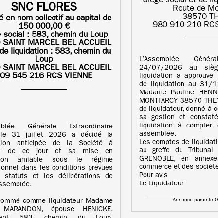
Siège social et de li
SNC FLORES
Route de Mo
38570 T
é en nom collectif au capital de
980 910 210 RC
150 000,00 €
 social : 583, chemin du Loup
 SAINT MARCEL BEL ACCUEIL
de liquidation :
583, chemin du
Loup
L’Assemblée Génér
 SAINT MARCEL BEL ACCUEIL
24/07/2026 au sièg
09 545 216 RCS VIENNE
liquidation a approuvé l
de liquidation au 31/
Madame Pauline HENNE
MONTFARCY 38570 THEY
de liquidateur, donné à c
sa gestion et constaté
liquidation à compter 
mblée Générale Extraordinaire
assemblée.
 le 31 juillet 2026 a décidé la
Les comptes de liquidat
ution anticipée de la Société à
au greffe du Tribuna
er de ce jour et sa mise en
GRENOBLE, en annexe
ation amiable sous le régime
commerce et des société
ionnel dans les conditions prévues
Pour avis
 statuts et les délibérations de
Le Liquidateur
assemblée.
Annonce parue le 
 nommé comme liquidateur Madame
e MARANDON, épouse HENICKE,