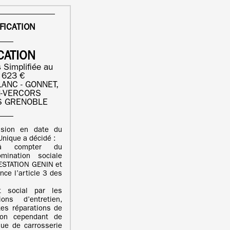
FICATION
CATION
 Simplifiée au
7 623 €
ANC - GONNET,
N-VERCORS
S GRENOBLE
ision en date du
nique a décidé :
à compter du
ination sociale
ESTATION GENIN et
ce l’article 3 des
t social par les
ons d’entretien,
ites réparations de
sion cependant de
que de carrosserie