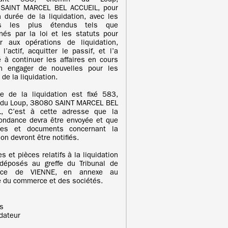
rant 583, chemin du Loup,
SAINT MARCEL BEL ACCUEIL, pour
a durée de la liquidation, avec les
rs les plus étendus tels que
nés par la loi et les statuts pour
r aux opérations de liquidation,
 l’actif, acquitter le passif, et l’a
é à continuer les affaires en cours
n engager de nouvelles pour les
de la liquidation.
e de la liquidation est fixé 583,
 du Loup, 38080 SAINT MARCEL BEL
L, C’est à cette adresse que la
ondance devra être envoyée et que
tes et documents concernant la
ion devront être notifiés.
s et pièces relatifs à la liquidation
déposés au greffe du Tribunal de
rce de VIENNE, en annexe au
e du commerce et des sociétés.
is
idateur