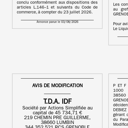
conclu conformément aux dispositions des
Les com
articles L.146–1 et suivants du Code de
au gre
commerce, à compter du 23 juillet 2026.
GRENOB
Annonce parue le 03/08/2026
Pour av
Le Liqu
AVIS DE MODIFICATION
P ET F
1000
38560
GRENOB
T.D.A. IDF
déciden
Société par Actions Simplifiée au
DEBIEZ 
capital de 45 734,71 €
gérant
219 CHEMIN PRE GUILLERME,
du Para
38660 LUMBIN
Modific
344 352 521 RCS GRENOBLE