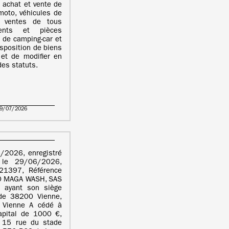
 achat et vente de
moto, véhicules de
s, ventes de tous
ments et pièces
 de camping-car et
isposition de biens
et de modifier en
des statuts.
29/07/2026
/2026, enregistré
 le 29/06/2026,
1397, Référence
 MAGA WASH, SAS
 ayant son siège
de 38200 Vienne,
Vienne A cédé à
pital de 1000 €,
l 15 rue du stade