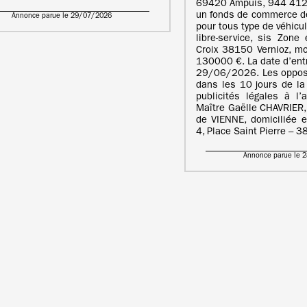
69420 Ampuis, 944 412
un fonds de commerce de
Annonce parue le 29/07/2026
pour tous type de véhicu
libre-service, sis Zon
Croix 38150 Vernioz, mo
130000 €. La date d’entr
29/06/2026. Les opposi
dans les 10 jours de la
publicités légales à l’
Maître Gaëlle CHAVRIER,
de VIENNE, domiciliée e
4, Place Saint Pierre – 
Annonce parue le 