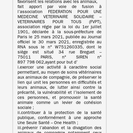
favorisent les relations avec les animaux,
fait apport par voie de fusion à
l’association FEDERATION POUR UNE
MEDECINE VETERINAIRE SOLIDAIRE –
VETERINAIRES POUR TOUS (FVPT),
association régie par la loi du 1er juillet
1901, déclarée à la sous-préfecture de
Paris le 25 mars 2021, publiée au Journal
officiel le 30 mars 2021, enregistrée au
RNA sous le n° W751260335, dont le
siège est situé 34 rue Breguet –
75011 PARIS, n° SIREN n°
897 798 062,ayant pour but d’
i.exercer une activité à caractère social
permettant, au moyen de soins vétérinaires
aux animaux de compagnie, de préserver le
lien qui unit les personnes en difficultés et
leurs animaux, de lutter ainsi contre la
précarité, la vulnérabilité et l’isolement de
ces personnes, et promouvoir la santé
animale comme un levier de cohésion
sociale ;
ii.contribuer à la protection de la santé
publique, conformément à une approche
Une Seule Santé – One Health ;
iii.prévenir l’abandon et la divagation des