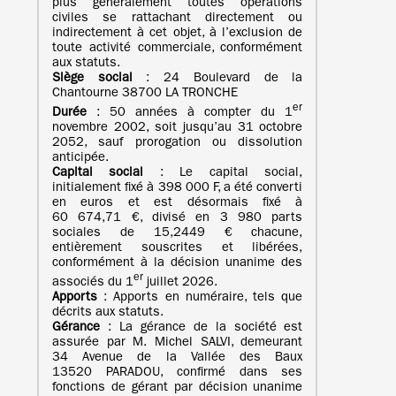
plus généralement toutes opérations
civiles se rattachant directement ou
indirectement à cet objet, à l’exclusion de
toute activité commerciale, conformément
aux statuts.
Siège social
: 24 Boulevard de la
Chantourne 38700 LA TRONCHE
er
Durée
: 50 années à compter du 1
novembre 2002, soit jusqu’au 31 octobre
2052, sauf prorogation ou dissolution
anticipée.
Capital social
: Le capital social,
initialement fixé à 398 000 F, a été converti
en euros et est désormais fixé à
60 674,71 €, divisé en 3 980 parts
sociales de 15,2449 € chacune,
entièrement souscrites et libérées,
conformément à la décision unanime des
er
associés du 1
juillet 2026.
Apports
: Apports en numéraire, tels que
décrits aux statuts.
Gérance
: La gérance de la société est
assurée par M. Michel SALVI, demeurant
34 Avenue de la Vallée des Baux
13520 PARADOU, confirmé dans ses
fonctions de gérant par décision unanime