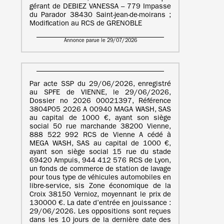
gérant de DEBIEZ VANESSA – 779 Impasse
du Parador 38430 Saint-jean-de-moirans ;
Modification au RCS de GRENOBLE
Annonce parue le 29/07/2026
Par acte SSP du 29/06/2026, enregistré
au SPFE de VIENNE, le 29/06/2026,
Dossier no 2026 00021397, Référence
3804P05 2026 A 00940 MAGA WASH, SAS
au capital de 1000 €, ayant son siège
social 50 rue marchande 38200 Vienne,
888 522 992 RCS de Vienne A cédé à
MEGA WASH, SAS au capital de 1000 €,
ayant son siège social 15 rue du stade
69420 Ampuis, 944 412 576 RCS de Lyon,
un fonds de commerce de station de lavage
pour tous type de véhicules automobiles en
libre-service, sis Zone économique de la
Croix 38150 Vernioz, moyennant le prix de
130000 €. La date d’entrée en jouissance :
29/06/2026. Les oppositions sont reçues
dans les 10 jours de la dernière date des