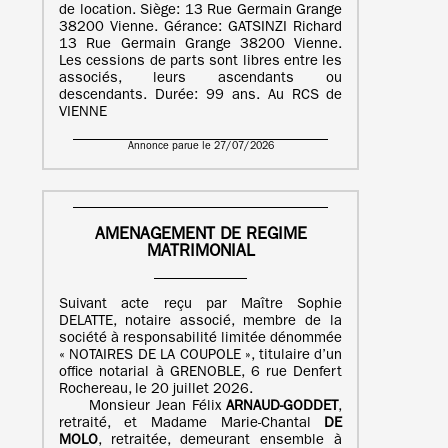
de location. Siège: 13 Rue Germain Grange
38200 Vienne. Gérance: GATSINZI Richard
13 Rue Germain Grange 38200 Vienne.
Les cessions de parts sont libres entre les
associés, leurs ascendants ou
descendants. Durée: 99 ans. Au RCS de
VIENNE
Annonce parue le 27/07/2026
AMENAGEMENT DE REGIME
MATRIMONIAL
Suivant acte reçu par Maître Sophie
DELATTE, notaire associé, membre de la
société à responsabilité limitée dénommée
« NOTAIRES DE LA COUPOLE », titulaire d’un
office notarial à GRENOBLE, 6 rue Denfert
Rochereau, le 20 juillet 2026.
Monsieur Jean Félix
ARNAUD-GODDET
,
retraité, et Madame Marie-Chantal
DE
MOLO
, retraitée, demeurant ensemble à