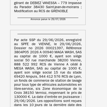
gérant de DEBIEZ VANESSA – 779 Impasse
du Parador 38430 Saint-jean-de-moirans ;
Modification au RCS de GRENOBLE
Annonce parue le 29/07/2026
Par acte SSP du 29/06/2026, enregistré
au SPFE de VIENNE, le 29/06/2026,
Dossier no 2026 00021397, Référence
3804P05 2026 A 00940 MAGA WASH, SAS
au capital de 1000 €, ayant son siège
social 50 rue marchande 38200 Vienne,
888 522 992 RCS de Vienne A cédé à
MEGA WASH, SAS au capital de 1000 €,
ayant son siège social 15 rue du stade
69420 Ampuis, 944 412 576 RCS de Lyon,
un fonds de commerce de station de lavage
pour tous type de véhicules automobiles en
libre-service, sis Zone économique de la
Croix 38150 Vernioz, moyennant le prix de
130000 €. La date d’entrée en jouissance :
29/06/2026. Les oppositions sont reçues
dans les 10 jours de la dernière date des