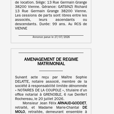
de location. Siège: 13 Rue Germain Grange
38200 Vienne. Gérance: GATSINZI Richard
13 Rue Germain Grange 38200 Vienne.
Les cessions de parts sont libres entre les
associés, leurs ascendants ou
descendants. Durée: 99 ans. Au RCS de
VIENNE
Annonce parue le 27/07/2026
AMENAGEMENT DE REGIME
MATRIMONIAL
Suivant acte reçu par Maître Sophie
DELATTE, notaire associé, membre de la
société à responsabilité limitée dénommée
« NOTAIRES DE LA COUPOLE », titulaire d’un
office notarial à GRENOBLE, 6 rue Denfert
Rochereau, le 20 juillet 2026.
Monsieur Jean Félix
ARNAUD-GODDET
,
retraité, et Madame Marie-Chantal
DE
MOLO
, retraitée, demeurant ensemble à