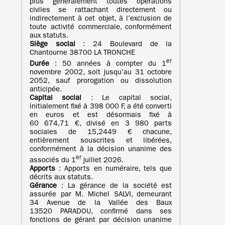
plus généralement toutes opérations
civiles se rattachant directement ou
indirectement à cet objet, à l’exclusion de
toute activité commerciale, conformément
aux statuts.
Siège social
: 24 Boulevard de la
Chantourne 38700 LA TRONCHE
er
Durée
: 50 années à compter du 1
novembre 2002, soit jusqu’au 31 octobre
2052, sauf prorogation ou dissolution
anticipée.
Capital social
: Le capital social,
initialement fixé à 398 000 F, a été converti
en euros et est désormais fixé à
60 674,71 €, divisé en 3 980 parts
sociales de 15,2449 € chacune,
entièrement souscrites et libérées,
conformément à la décision unanime des
er
associés du 1
juillet 2026.
Apports
: Apports en numéraire, tels que
décrits aux statuts.
Gérance
: La gérance de la société est
assurée par M. Michel SALVI, demeurant
34 Avenue de la Vallée des Baux
13520 PARADOU, confirmé dans ses
fonctions de gérant par décision unanime