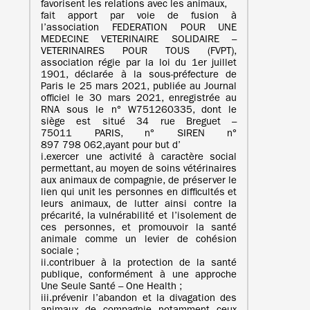
favorisent les relations avec les animaux,
fait apport par voie de fusion à
l’association FEDERATION POUR UNE
MEDECINE VETERINAIRE SOLIDAIRE –
VETERINAIRES POUR TOUS (FVPT),
association régie par la loi du 1er juillet
1901, déclarée à la sous-préfecture de
Paris le 25 mars 2021, publiée au Journal
officiel le 30 mars 2021, enregistrée au
RNA sous le n° W751260335, dont le
siège est situé 34 rue Breguet –
75011 PARIS, n° SIREN n°
897 798 062,ayant pour but d’
i.exercer une activité à caractère social
permettant, au moyen de soins vétérinaires
aux animaux de compagnie, de préserver le
lien qui unit les personnes en difficultés et
leurs animaux, de lutter ainsi contre la
précarité, la vulnérabilité et l’isolement de
ces personnes, et promouvoir la santé
animale comme un levier de cohésion
sociale ;
ii.contribuer à la protection de la santé
publique, conformément à une approche
Une Seule Santé – One Health ;
iii.prévenir l’abandon et la divagation des