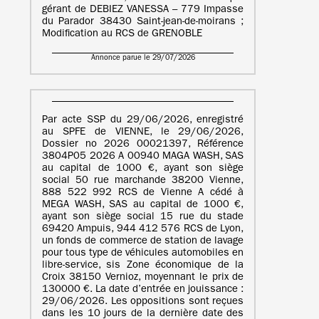
gérant de DEBIEZ VANESSA – 779 Impasse
du Parador 38430 Saint-jean-de-moirans ;
Modification au RCS de GRENOBLE
Annonce parue le 29/07/2026
Par acte SSP du 29/06/2026, enregistré
au SPFE de VIENNE, le 29/06/2026,
Dossier no 2026 00021397, Référence
3804P05 2026 A 00940 MAGA WASH, SAS
au capital de 1000 €, ayant son siège
social 50 rue marchande 38200 Vienne,
888 522 992 RCS de Vienne A cédé à
MEGA WASH, SAS au capital de 1000 €,
ayant son siège social 15 rue du stade
69420 Ampuis, 944 412 576 RCS de Lyon,
un fonds de commerce de station de lavage
pour tous type de véhicules automobiles en
libre-service, sis Zone économique de la
Croix 38150 Vernioz, moyennant le prix de
130000 €. La date d’entrée en jouissance :
29/06/2026. Les oppositions sont reçues
dans les 10 jours de la dernière date des