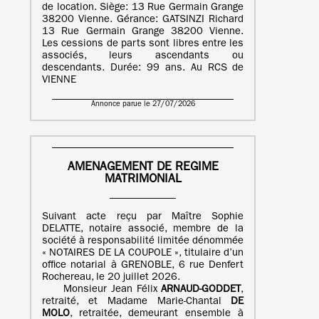
de location. Siège: 13 Rue Germain Grange
38200 Vienne. Gérance: GATSINZI Richard
13 Rue Germain Grange 38200 Vienne.
Les cessions de parts sont libres entre les
associés, leurs ascendants ou
descendants. Durée: 99 ans. Au RCS de
VIENNE
Annonce parue le 27/07/2026
AMENAGEMENT DE REGIME
MATRIMONIAL
Suivant acte reçu par Maître Sophie
DELATTE, notaire associé, membre de la
société à responsabilité limitée dénommée
« NOTAIRES DE LA COUPOLE », titulaire d’un
office notarial à GRENOBLE, 6 rue Denfert
Rochereau, le 20 juillet 2026.
Monsieur Jean Félix
ARNAUD-GODDET
,
retraité, et Madame Marie-Chantal
DE
MOLO
, retraitée, demeurant ensemble à