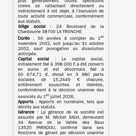
plus généralement toutes opérations
civiles se rattachant directement ou
indirectement à cet objet, à l’exclusion de
toute activité commerciale, conformément
aux statuts.
Siège social
: 24 Boulevard de la
Chantourne 38700 LA TRONCHE
er
Durée
: 50 années à compter du 1
novembre 2002, soit jusqu’au 31 octobre
2052, sauf prorogation ou dissolution
anticipée.
Capital social
: Le capital social,
initialement fixé à 398 000 F, a été converti
en euros et est désormais fixé à
60 674,71 €, divisé en 3 980 parts
sociales de 15,2449 € chacune,
entièrement souscrites et libérées,
conformément à la décision unanime des
er
associés du 1
juillet 2026.
Apports
: Apports en numéraire, tels que
décrits aux statuts.
Gérance
: La gérance de la société est
assurée par M. Michel SALVI, demeurant
34 Avenue de la Vallée des Baux
13520 PARADOU, confirmé dans ses
fonctions de gérant par décision unanime