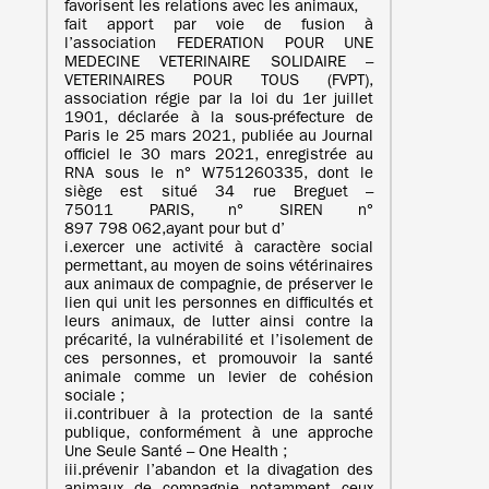
favorisent les relations avec les animaux,
fait apport par voie de fusion à
l’association FEDERATION POUR UNE
MEDECINE VETERINAIRE SOLIDAIRE –
VETERINAIRES POUR TOUS (FVPT),
association régie par la loi du 1er juillet
1901, déclarée à la sous-préfecture de
Paris le 25 mars 2021, publiée au Journal
officiel le 30 mars 2021, enregistrée au
RNA sous le n° W751260335, dont le
siège est situé 34 rue Breguet –
75011 PARIS, n° SIREN n°
897 798 062,ayant pour but d’
i.exercer une activité à caractère social
permettant, au moyen de soins vétérinaires
aux animaux de compagnie, de préserver le
lien qui unit les personnes en difficultés et
leurs animaux, de lutter ainsi contre la
précarité, la vulnérabilité et l’isolement de
ces personnes, et promouvoir la santé
animale comme un levier de cohésion
sociale ;
ii.contribuer à la protection de la santé
publique, conformément à une approche
Une Seule Santé – One Health ;
iii.prévenir l’abandon et la divagation des