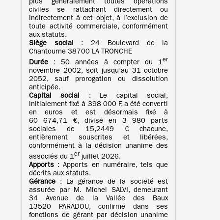
plus généralement toutes opérations
civiles se rattachant directement ou
indirectement à cet objet, à l’exclusion de
toute activité commerciale, conformément
aux statuts.
Siège social
: 24 Boulevard de la
Chantourne 38700 LA TRONCHE
er
Durée
: 50 années à compter du 1
novembre 2002, soit jusqu’au 31 octobre
2052, sauf prorogation ou dissolution
anticipée.
Capital social
: Le capital social,
initialement fixé à 398 000 F, a été converti
en euros et est désormais fixé à
60 674,71 €, divisé en 3 980 parts
sociales de 15,2449 € chacune,
entièrement souscrites et libérées,
conformément à la décision unanime des
er
associés du 1
juillet 2026.
Apports
: Apports en numéraire, tels que
décrits aux statuts.
Gérance
: La gérance de la société est
assurée par M. Michel SALVI, demeurant
34 Avenue de la Vallée des Baux
13520 PARADOU, confirmé dans ses
fonctions de gérant par décision unanime