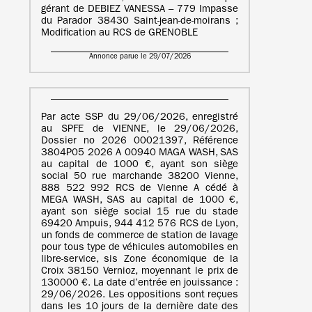
gérant de DEBIEZ VANESSA – 779 Impasse
du Parador 38430 Saint-jean-de-moirans ;
Modification au RCS de GRENOBLE
Annonce parue le 29/07/2026
Par acte SSP du 29/06/2026, enregistré
au SPFE de VIENNE, le 29/06/2026,
Dossier no 2026 00021397, Référence
3804P05 2026 A 00940 MAGA WASH, SAS
au capital de 1000 €, ayant son siège
social 50 rue marchande 38200 Vienne,
888 522 992 RCS de Vienne A cédé à
MEGA WASH, SAS au capital de 1000 €,
ayant son siège social 15 rue du stade
69420 Ampuis, 944 412 576 RCS de Lyon,
un fonds de commerce de station de lavage
pour tous type de véhicules automobiles en
libre-service, sis Zone économique de la
Croix 38150 Vernioz, moyennant le prix de
130000 €. La date d’entrée en jouissance :
29/06/2026. Les oppositions sont reçues
dans les 10 jours de la dernière date des