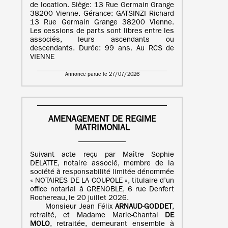
de location. Siège: 13 Rue Germain Grange
38200 Vienne. Gérance: GATSINZI Richard
13 Rue Germain Grange 38200 Vienne.
Les cessions de parts sont libres entre les
associés, leurs ascendants ou
descendants. Durée: 99 ans. Au RCS de
VIENNE
Annonce parue le 27/07/2026
AMENAGEMENT DE REGIME
MATRIMONIAL
Suivant acte reçu par Maître Sophie
DELATTE, notaire associé, membre de la
société à responsabilité limitée dénommée
« NOTAIRES DE LA COUPOLE », titulaire d’un
office notarial à GRENOBLE, 6 rue Denfert
Rochereau, le 20 juillet 2026.
Monsieur Jean Félix
ARNAUD-GODDET
,
retraité, et Madame Marie-Chantal
DE
MOLO
, retraitée, demeurant ensemble à