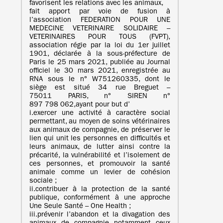
favorisent les relations avec les animaux,
fait apport par voie de fusion à
l’association FEDERATION POUR UNE
MEDECINE VETERINAIRE SOLIDAIRE –
VETERINAIRES POUR TOUS (FVPT),
association régie par la loi du 1er juillet
1901, déclarée à la sous-préfecture de
Paris le 25 mars 2021, publiée au Journal
officiel le 30 mars 2021, enregistrée au
RNA sous le n° W751260335, dont le
siège est situé 34 rue Breguet –
75011 PARIS, n° SIREN n°
897 798 062,ayant pour but d’
i.exercer une activité à caractère social
permettant, au moyen de soins vétérinaires
aux animaux de compagnie, de préserver le
lien qui unit les personnes en difficultés et
leurs animaux, de lutter ainsi contre la
précarité, la vulnérabilité et l’isolement de
ces personnes, et promouvoir la santé
animale comme un levier de cohésion
sociale ;
ii.contribuer à la protection de la santé
publique, conformément à une approche
Une Seule Santé – One Health ;
iii.prévenir l’abandon et la divagation des