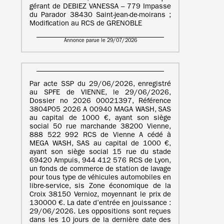
gérant de DEBIEZ VANESSA – 779 Impasse
du Parador 38430 Saint-jean-de-moirans ;
Modification au RCS de GRENOBLE
Annonce parue le 29/07/2026
Par acte SSP du 29/06/2026, enregistré
au SPFE de VIENNE, le 29/06/2026,
Dossier no 2026 00021397, Référence
3804P05 2026 A 00940 MAGA WASH, SAS
au capital de 1000 €, ayant son siège
social 50 rue marchande 38200 Vienne,
888 522 992 RCS de Vienne A cédé à
MEGA WASH, SAS au capital de 1000 €,
ayant son siège social 15 rue du stade
69420 Ampuis, 944 412 576 RCS de Lyon,
un fonds de commerce de station de lavage
pour tous type de véhicules automobiles en
libre-service, sis Zone économique de la
Croix 38150 Vernioz, moyennant le prix de
130000 €. La date d’entrée en jouissance :
29/06/2026. Les oppositions sont reçues
dans les 10 jours de la dernière date des