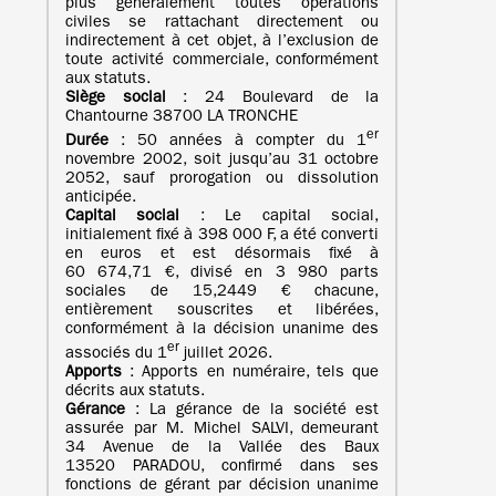
plus généralement toutes opérations
civiles se rattachant directement ou
indirectement à cet objet, à l’exclusion de
toute activité commerciale, conformément
aux statuts.
Siège social
: 24 Boulevard de la
Chantourne 38700 LA TRONCHE
er
Durée
: 50 années à compter du 1
novembre 2002, soit jusqu’au 31 octobre
2052, sauf prorogation ou dissolution
anticipée.
Capital social
: Le capital social,
initialement fixé à 398 000 F, a été converti
en euros et est désormais fixé à
60 674,71 €, divisé en 3 980 parts
sociales de 15,2449 € chacune,
entièrement souscrites et libérées,
conformément à la décision unanime des
er
associés du 1
juillet 2026.
Apports
: Apports en numéraire, tels que
décrits aux statuts.
Gérance
: La gérance de la société est
assurée par M. Michel SALVI, demeurant
34 Avenue de la Vallée des Baux
13520 PARADOU, confirmé dans ses
fonctions de gérant par décision unanime