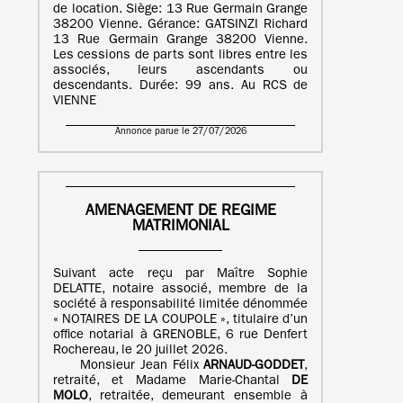
de location. Siège: 13 Rue Germain Grange
38200 Vienne. Gérance: GATSINZI Richard
13 Rue Germain Grange 38200 Vienne.
Les cessions de parts sont libres entre les
associés, leurs ascendants ou
descendants. Durée: 99 ans. Au RCS de
VIENNE
Annonce parue le 27/07/2026
AMENAGEMENT DE REGIME
MATRIMONIAL
Suivant acte reçu par Maître Sophie
DELATTE, notaire associé, membre de la
société à responsabilité limitée dénommée
« NOTAIRES DE LA COUPOLE », titulaire d’un
office notarial à GRENOBLE, 6 rue Denfert
Rochereau, le 20 juillet 2026.
Monsieur Jean Félix
ARNAUD-GODDET
,
retraité, et Madame Marie-Chantal
DE
MOLO
, retraitée, demeurant ensemble à