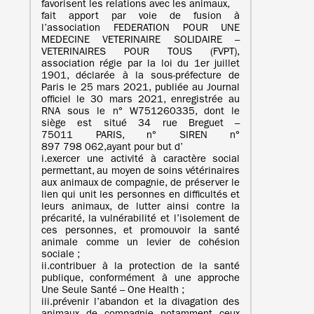
favorisent les relations avec les animaux,
fait apport par voie de fusion à
l’association FEDERATION POUR UNE
MEDECINE VETERINAIRE SOLIDAIRE –
VETERINAIRES POUR TOUS (FVPT),
association régie par la loi du 1er juillet
1901, déclarée à la sous-préfecture de
Paris le 25 mars 2021, publiée au Journal
officiel le 30 mars 2021, enregistrée au
RNA sous le n° W751260335, dont le
siège est situé 34 rue Breguet –
75011 PARIS, n° SIREN n°
897 798 062,ayant pour but d’
i.exercer une activité à caractère social
permettant, au moyen de soins vétérinaires
aux animaux de compagnie, de préserver le
lien qui unit les personnes en difficultés et
leurs animaux, de lutter ainsi contre la
précarité, la vulnérabilité et l’isolement de
ces personnes, et promouvoir la santé
animale comme un levier de cohésion
sociale ;
ii.contribuer à la protection de la santé
publique, conformément à une approche
Une Seule Santé – One Health ;
iii.prévenir l’abandon et la divagation des