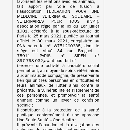
favorisent les relations avec les animaux,
fait apport par voie de fusion à
l’association FEDERATION POUR UNE
MEDECINE VETERINAIRE SOLIDAIRE –
VETERINAIRES POUR TOUS (FVPT),
association régie par la loi du 1er juillet
1901, déclarée à la sous-préfecture de
Paris le 25 mars 2021, publiée au Journal
officiel le 30 mars 2021, enregistrée au
RNA sous le n° W751260335, dont le
siège est situé 34 rue Breguet –
75011 PARIS, n° SIREN n°
897 798 062,ayant pour but d’
i.exercer une activité à caractère social
permettant, au moyen de soins vétérinaires
aux animaux de compagnie, de préserver le
lien qui unit les personnes en difficultés et
leurs animaux, de lutter ainsi contre la
précarité, la vulnérabilité et l’isolement de
ces personnes, et promouvoir la santé
animale comme un levier de cohésion
sociale ;
ii.contribuer à la protection de la santé
publique, conformément à une approche
Une Seule Santé – One Health ;
iii.prévenir l’abandon et la divagation des