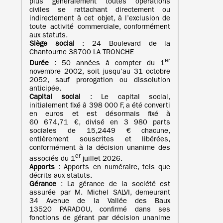
plus généralement toutes opérations
civiles se rattachant directement ou
indirectement à cet objet, à l’exclusion de
toute activité commerciale, conformément
aux statuts.
Siège social
: 24 Boulevard de la
Chantourne 38700 LA TRONCHE
er
Durée
: 50 années à compter du 1
novembre 2002, soit jusqu’au 31 octobre
2052, sauf prorogation ou dissolution
anticipée.
Capital social
: Le capital social,
initialement fixé à 398 000 F, a été converti
en euros et est désormais fixé à
60 674,71 €, divisé en 3 980 parts
sociales de 15,2449 € chacune,
entièrement souscrites et libérées,
conformément à la décision unanime des
er
associés du 1
juillet 2026.
Apports
: Apports en numéraire, tels que
décrits aux statuts.
Gérance
: La gérance de la société est
assurée par M. Michel SALVI, demeurant
34 Avenue de la Vallée des Baux
13520 PARADOU, confirmé dans ses
fonctions de gérant par décision unanime