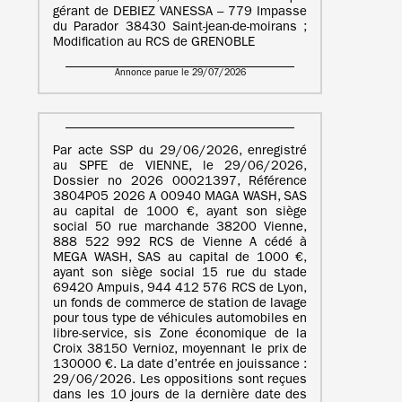
gérant de DEBIEZ VANESSA – 779 Impasse
du Parador 38430 Saint-jean-de-moirans ;
Modification au RCS de GRENOBLE
Annonce parue le 29/07/2026
Par acte SSP du 29/06/2026, enregistré
au SPFE de VIENNE, le 29/06/2026,
Dossier no 2026 00021397, Référence
3804P05 2026 A 00940 MAGA WASH, SAS
au capital de 1000 €, ayant son siège
social 50 rue marchande 38200 Vienne,
888 522 992 RCS de Vienne A cédé à
MEGA WASH, SAS au capital de 1000 €,
ayant son siège social 15 rue du stade
69420 Ampuis, 944 412 576 RCS de Lyon,
un fonds de commerce de station de lavage
pour tous type de véhicules automobiles en
libre-service, sis Zone économique de la
Croix 38150 Vernioz, moyennant le prix de
130000 €. La date d’entrée en jouissance :
29/06/2026. Les oppositions sont reçues
dans les 10 jours de la dernière date des