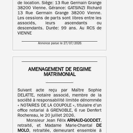
de location. Siège: 13 Rue Germain Grange
38200 Vienne. Gérance: GATSINZI Richard
13 Rue Germain Grange 38200 Vienne.
Les cessions de parts sont libres entre les
associés, leurs ascendants ou
descendants. Durée: 99 ans. Au RCS de
VIENNE
Annonce parue le 27/07/2026
AMENAGEMENT DE REGIME
MATRIMONIAL
Suivant acte reçu par Maître Sophie
DELATTE, notaire associé, membre de la
société à responsabilité limitée dénommée
« NOTAIRES DE LA COUPOLE », titulaire d’un
office notarial à GRENOBLE, 6 rue Denfert
Rochereau, le 20 juillet 2026.
Monsieur Jean Félix
ARNAUD-GODDET
,
retraité, et Madame Marie-Chantal
DE
MOLO
, retraitée, demeurant ensemble à