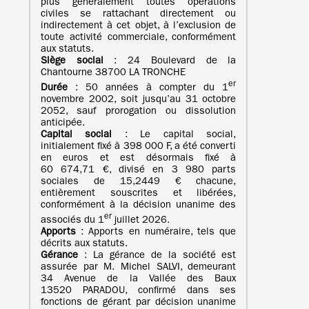
plus généralement toutes opérations
civiles se rattachant directement ou
indirectement à cet objet, à l’exclusion de
toute activité commerciale, conformément
aux statuts.
Siège social
: 24 Boulevard de la
Chantourne 38700 LA TRONCHE
er
Durée
: 50 années à compter du 1
novembre 2002, soit jusqu’au 31 octobre
2052, sauf prorogation ou dissolution
anticipée.
Capital social
: Le capital social,
initialement fixé à 398 000 F, a été converti
en euros et est désormais fixé à
60 674,71 €, divisé en 3 980 parts
sociales de 15,2449 € chacune,
entièrement souscrites et libérées,
conformément à la décision unanime des
er
associés du 1
juillet 2026.
Apports
: Apports en numéraire, tels que
décrits aux statuts.
Gérance
: La gérance de la société est
assurée par M. Michel SALVI, demeurant
34 Avenue de la Vallée des Baux
13520 PARADOU, confirmé dans ses
fonctions de gérant par décision unanime