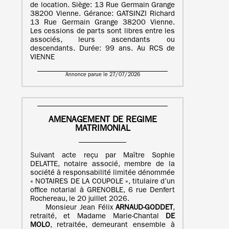
de location. Siège: 13 Rue Germain Grange
38200 Vienne. Gérance: GATSINZI Richard
13 Rue Germain Grange 38200 Vienne.
Les cessions de parts sont libres entre les
associés, leurs ascendants ou
descendants. Durée: 99 ans. Au RCS de
VIENNE
Annonce parue le 27/07/2026
AMENAGEMENT DE REGIME
MATRIMONIAL
Suivant acte reçu par Maître Sophie
DELATTE, notaire associé, membre de la
société à responsabilité limitée dénommée
« NOTAIRES DE LA COUPOLE », titulaire d’un
office notarial à GRENOBLE, 6 rue Denfert
Rochereau, le 20 juillet 2026.
Monsieur Jean Félix
ARNAUD-GODDET
,
retraité, et Madame Marie-Chantal
DE
MOLO
, retraitée, demeurant ensemble à