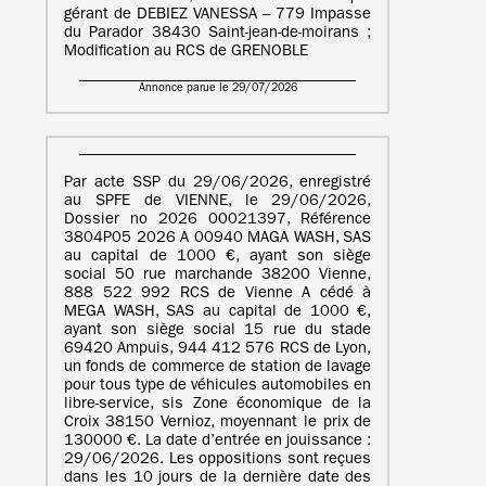
gérant de DEBIEZ VANESSA – 779 Impasse
du Parador 38430 Saint-jean-de-moirans ;
Modification au RCS de GRENOBLE
Annonce parue le 29/07/2026
Par acte SSP du 29/06/2026, enregistré
au SPFE de VIENNE, le 29/06/2026,
Dossier no 2026 00021397, Référence
3804P05 2026 A 00940 MAGA WASH, SAS
au capital de 1000 €, ayant son siège
social 50 rue marchande 38200 Vienne,
888 522 992 RCS de Vienne A cédé à
MEGA WASH, SAS au capital de 1000 €,
ayant son siège social 15 rue du stade
69420 Ampuis, 944 412 576 RCS de Lyon,
un fonds de commerce de station de lavage
pour tous type de véhicules automobiles en
libre-service, sis Zone économique de la
Croix 38150 Vernioz, moyennant le prix de
130000 €. La date d’entrée en jouissance :
29/06/2026. Les oppositions sont reçues
dans les 10 jours de la dernière date des