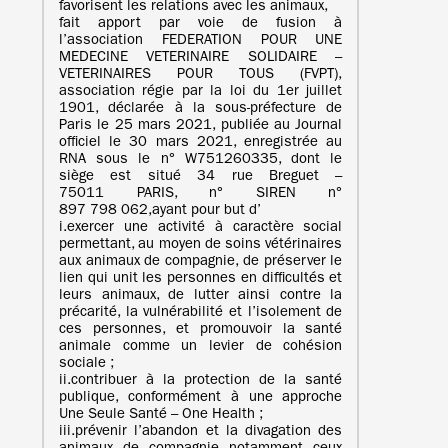
favorisent les relations avec les animaux,
fait apport par voie de fusion à
l’association FEDERATION POUR UNE
MEDECINE VETERINAIRE SOLIDAIRE –
VETERINAIRES POUR TOUS (FVPT),
association régie par la loi du 1er juillet
1901, déclarée à la sous-préfecture de
Paris le 25 mars 2021, publiée au Journal
officiel le 30 mars 2021, enregistrée au
RNA sous le n° W751260335, dont le
siège est situé 34 rue Breguet –
75011 PARIS, n° SIREN n°
897 798 062,ayant pour but d’
i.exercer une activité à caractère social
permettant, au moyen de soins vétérinaires
aux animaux de compagnie, de préserver le
lien qui unit les personnes en difficultés et
leurs animaux, de lutter ainsi contre la
précarité, la vulnérabilité et l’isolement de
ces personnes, et promouvoir la santé
animale comme un levier de cohésion
sociale ;
ii.contribuer à la protection de la santé
publique, conformément à une approche
Une Seule Santé – One Health ;
iii.prévenir l’abandon et la divagation des