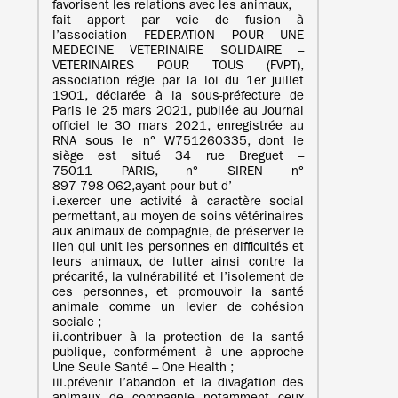
favorisent les relations avec les animaux,
fait apport par voie de fusion à
l’association FEDERATION POUR UNE
MEDECINE VETERINAIRE SOLIDAIRE –
VETERINAIRES POUR TOUS (FVPT),
association régie par la loi du 1er juillet
1901, déclarée à la sous-préfecture de
Paris le 25 mars 2021, publiée au Journal
officiel le 30 mars 2021, enregistrée au
RNA sous le n° W751260335, dont le
siège est situé 34 rue Breguet –
75011 PARIS, n° SIREN n°
897 798 062,ayant pour but d’
i.exercer une activité à caractère social
permettant, au moyen de soins vétérinaires
aux animaux de compagnie, de préserver le
lien qui unit les personnes en difficultés et
leurs animaux, de lutter ainsi contre la
précarité, la vulnérabilité et l’isolement de
ces personnes, et promouvoir la santé
animale comme un levier de cohésion
sociale ;
ii.contribuer à la protection de la santé
publique, conformément à une approche
Une Seule Santé – One Health ;
iii.prévenir l’abandon et la divagation des