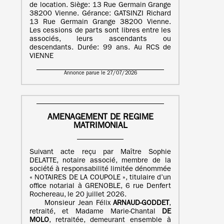
de location. Siège: 13 Rue Germain Grange
38200 Vienne. Gérance: GATSINZI Richard
13 Rue Germain Grange 38200 Vienne.
Les cessions de parts sont libres entre les
associés, leurs ascendants ou
descendants. Durée: 99 ans. Au RCS de
VIENNE
Annonce parue le 27/07/2026
AMENAGEMENT DE REGIME
MATRIMONIAL
Suivant acte reçu par Maître Sophie
DELATTE, notaire associé, membre de la
société à responsabilité limitée dénommée
« NOTAIRES DE LA COUPOLE », titulaire d’un
office notarial à GRENOBLE, 6 rue Denfert
Rochereau, le 20 juillet 2026.
Monsieur Jean Félix
ARNAUD-GODDET
,
retraité, et Madame Marie-Chantal
DE
MOLO
, retraitée, demeurant ensemble à