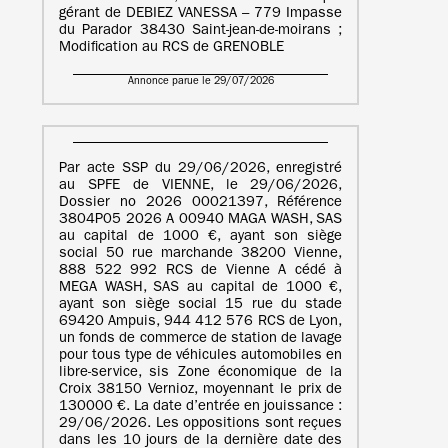
gérant de DEBIEZ VANESSA – 779 Impasse
du Parador 38430 Saint-jean-de-moirans ;
Modification au RCS de GRENOBLE
Annonce parue le 29/07/2026
Par acte SSP du 29/06/2026, enregistré
au SPFE de VIENNE, le 29/06/2026,
Dossier no 2026 00021397, Référence
3804P05 2026 A 00940 MAGA WASH, SAS
au capital de 1000 €, ayant son siège
social 50 rue marchande 38200 Vienne,
888 522 992 RCS de Vienne A cédé à
MEGA WASH, SAS au capital de 1000 €,
ayant son siège social 15 rue du stade
69420 Ampuis, 944 412 576 RCS de Lyon,
un fonds de commerce de station de lavage
pour tous type de véhicules automobiles en
libre-service, sis Zone économique de la
Croix 38150 Vernioz, moyennant le prix de
130000 €. La date d’entrée en jouissance :
29/06/2026. Les oppositions sont reçues
dans les 10 jours de la dernière date des