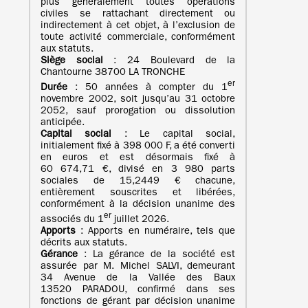
plus généralement toutes opérations
civiles se rattachant directement ou
indirectement à cet objet, à l’exclusion de
toute activité commerciale, conformément
aux statuts.
Siège social
: 24 Boulevard de la
Chantourne 38700 LA TRONCHE
er
Durée
: 50 années à compter du 1
novembre 2002, soit jusqu’au 31 octobre
2052, sauf prorogation ou dissolution
anticipée.
Capital social
: Le capital social,
initialement fixé à 398 000 F, a été converti
en euros et est désormais fixé à
60 674,71 €, divisé en 3 980 parts
sociales de 15,2449 € chacune,
entièrement souscrites et libérées,
conformément à la décision unanime des
er
associés du 1
juillet 2026.
Apports
: Apports en numéraire, tels que
décrits aux statuts.
Gérance
: La gérance de la société est
assurée par M. Michel SALVI, demeurant
34 Avenue de la Vallée des Baux
13520 PARADOU, confirmé dans ses
fonctions de gérant par décision unanime