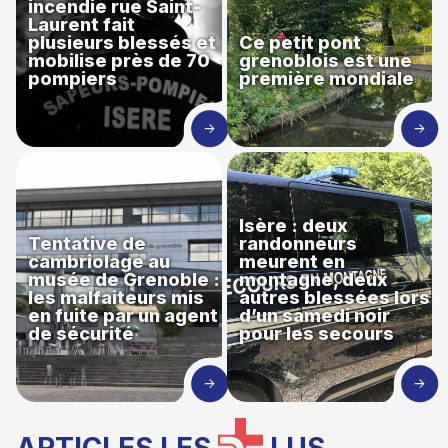
incendie rue Saint-
Laurent fait
plusieurs blessés et
Ce petit pont
mobilise près de 70
grenoblois est une
pompiers
première mondiale
Isère : deux
Tentative de
randonneurs
cambriolage au
meurent en
musée de Grenoble :
montagne, deux
les malfaiteurs mis
autres blessées lors
en fuite par un agent
d’un samedi noir
de sécurité
pour les secours