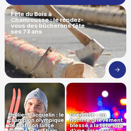
Fête du Bois à
Chamrousse : le rendez-
vous des bûcherons fête
ses 73 ans
Émilien Jacquelin : le
Grenoble : un
champion olympique
homme grièvement
de biathlon lancé
blessé à la tête lors
dans le grand bain
d’une agression