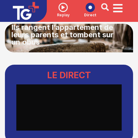
Replay
Direct
Ils rangent l’appartement de
leurs parents et tombent sur
un obus
TG +, VOTRE TÉLÉ AU CŒUR DES ALPES
LE DIRECT