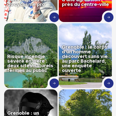
du cyclisme pro
près du centre-ville
Grenoble : le corps
d’un homme
Risque incendie
découvert sans vie
sévère en Isère :
au parc Bachelard,
deux sites naturels
une enquête
fermés au public
ouverte
Grenoble : un